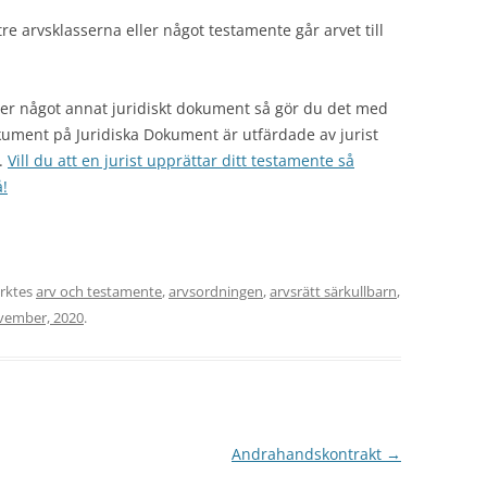
re arvsklasserna eller något testamente går arvet till
ler något annat juridiskt dokument så gör du det med
okument på Juridiska Dokument är utfärdade av jurist
g.
Vill du att en jurist upprättar ditt testamente så
!
rktes
arv och testamente
,
arvsordningen
,
arvsrätt särkullbarn
,
vember, 2020
.
Andrahandskontrakt
→