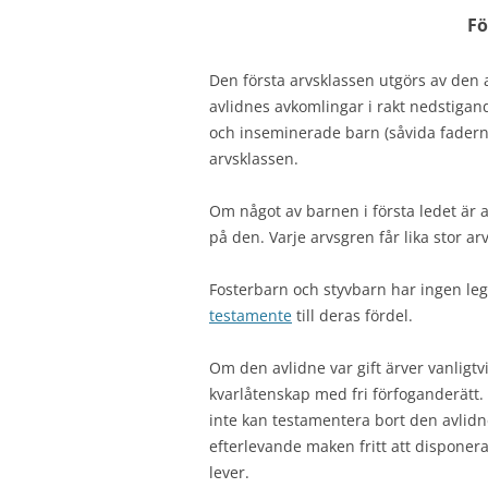
Fö
Den första arvsklassen utgörs av den
avlidnes avkomlingar i rakt nedstiga
och inseminerade barn (såvida fadern
arvsklassen.
Om något av barnen i första ledet är av
på den. Varje arvsgren får lika stor arv
Fosterbarn och styvbarn har ingen legal
testamente
till deras fördel.
Om den avlidne var gift ärver vanligt
kvarlåtenskap med fri förfoganderätt.
inte kan testamentera bort den avlid
efterlevande maken fritt att disponer
lever.