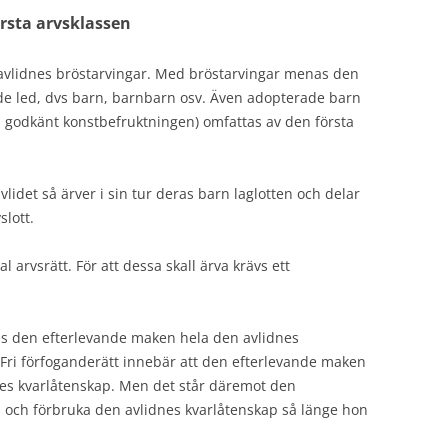
rsta arvsklassen
 avlidnes bröstarvingar. Med bröstarvingar menas den
nde led, dvs barn, barnbarn osv. Även adopterade barn
 godkänt konstbefruktningen) omfattas av den första
lidet så ärver i sin tur deras barn laglotten och delar
slott.
 arvsrätt. För att dessa skall ärva krävs ett
vis den efterlevande maken hela den avlidnes
 Fri förfoganderätt innebär att den efterlevande maken
nes kvarlåtenskap. Men det står däremot den
a och förbruka den avlidnes kvarlåtenskap så länge hon