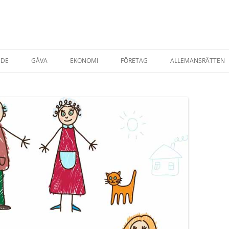
NDE
GÅVA
EKONOMI
FÖRETAG
ALLEMANSRÄTTEN
TADSRÄTT
AVTAL & KÖP
STARTA EGET FÖRETAG
ESRÄTT
FÖRSÄKRINGAR
T EGENDOM
SKATTER
SKATT PRIVATPER
YRNING AV BOSTAD
SKATT FÖRETAG
AP