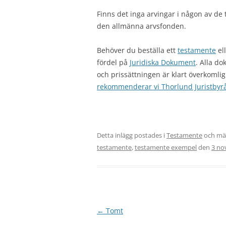
Finns det inga arvingar i någon av de t
den allmänna arvsfonden.
Behöver du beställa ett
testamente
el
fördel på
Juridiska Dokument
. Alla d
och prissättningen är klart överkomli
rekommenderar vi Thorlund Juristbyrå
Detta inlägg postades i
Testamente
och mä
testamente
,
testamente exempel
den
3 no
Inläggsnavigering
←
Tomt