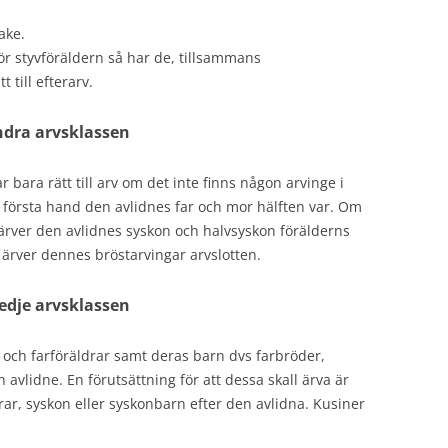
ake.
 för styvföräldern så har de, tillsammans
till efterarv.
dra arvsklassen
 bara rätt till arv om det inte finns någon arvinge i
r i första hand den avlidnes far och mor hälften var. Om
t ärver den avlidnes syskon och halvsyskon förälderns
t ärver dennes bröstarvingar arvslotten.
edje arvsklassen
 och farföräldrar samt deras barn dvs farbröder,
 avlidne. En förutsättning för att dessa skall ärva är
drar, syskon eller syskonbarn efter den avlidna. Kusiner