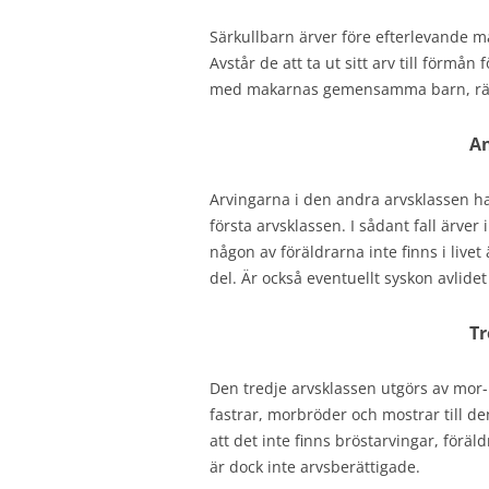
Särkullbarn ärver före efterlevande m
Avstår de att ta ut sitt arv till förmån
med makarnas gemensamma barn, rätt 
An
Arvingarna i den andra arvsklassen har
första arvsklassen. I sådant fall ärve
någon av föräldrarna inte finns i live
del. Är också eventuellt syskon avlide
Tr
Den tredje arvsklassen utgörs av mor-
fastrar, morbröder och mostrar till den
att det inte finns bröstarvingar, föräl
är dock inte arvsberättigade.