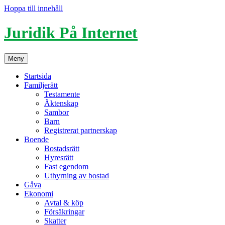
Hoppa till innehåll
Juridik På Internet
Meny
Startsida
Familjerätt
Testamente
Äktenskap
Sambor
Barn
Registrerat partnerskap
Boende
Bostadsrätt
Hyresrätt
Fast egendom
Uthyrning av bostad
Gåva
Ekonomi
Avtal & köp
Försäkringar
Skatter