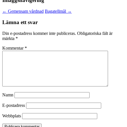
Inläggsnavigering
←
Gemensam vårdnad
Bagatellmål
→
Lämna ett svar
Din e-postadress kommer inte publiceras.
Obligatoriska fält är
märkta
*
Kommentar
*
Namn
E-postadress
Webbplats