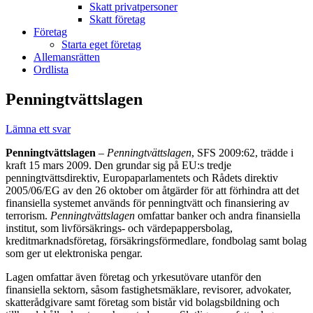
Skatt privatpersoner
Skatt företag
Företag
Starta eget företag
Allemansrätten
Ordlista
Penningtvättslagen
Lämna ett svar
Penningtvättslagen
–
Penningtvättslagen
, SFS 2009:62, trädde i
kraft 15 mars 2009. Den grundar sig på EU:s tredje
penningtvättsdirektiv, Europaparlamentets och Rådets direktiv
2005/06/EG av den 26 oktober om åtgärder för att förhindra att det
finansiella systemet används för penningtvätt och finansiering av
terrorism.
Penningtvättslagen
omfattar banker och andra finansiella
institut, som livförsäkrings- och värdepappersbolag,
kreditmarknadsföretag, försäkringsförmedlare, fondbolag samt bolag
som ger ut elektroniska pengar.
Lagen omfattar även företag och yrkesutövare utanför den
finansiella sektorn, såsom fastighetsmäklare, revisorer, advokater,
skatterådgivare samt företag som bistår vid bolagsbildning och