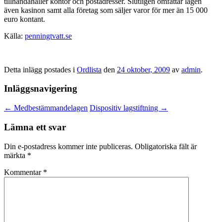
tillhandahåller kontor och postadresser. Slutligen omfattar lagen
även kasinon samt alla företag som säljer varor för mer än 15 000
euro kontant.
Källa:
penningtvatt.se
Detta inlägg postades i
Ordlista
den
24 oktober, 2009
av
admin
.
Inläggsnavigering
←
Medbestämmandelagen
Dispositiv lagstiftning
→
Lämna ett svar
Din e-postadress kommer inte publiceras.
Obligatoriska fält är
märkta
*
Kommentar
*