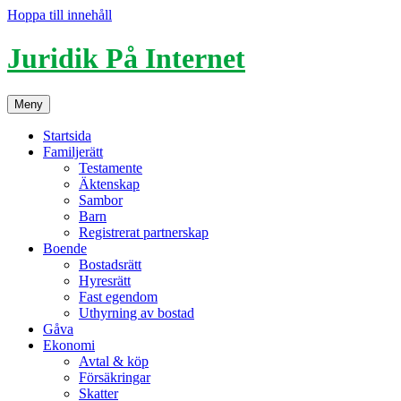
Hoppa till innehåll
Juridik På Internet
Meny
Startsida
Familjerätt
Testamente
Äktenskap
Sambor
Barn
Registrerat partnerskap
Boende
Bostadsrätt
Hyresrätt
Fast egendom
Uthyrning av bostad
Gåva
Ekonomi
Avtal & köp
Försäkringar
Skatter