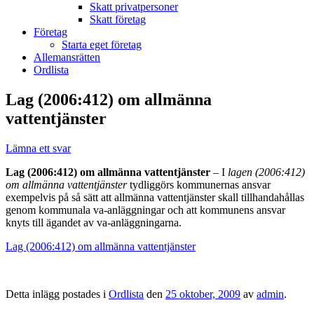
Skatt privatpersoner
Skatt företag
Företag
Starta eget företag
Allemansrätten
Ordlista
Lag (2006:412) om allmänna
vattentjänster
Lämna ett svar
Lag (2006:412) om allmänna vattentjänster
– I
lagen (2006:412)
om allmänna vattentjänster
tydliggörs kommunernas ansvar
exempelvis på så sätt att allmänna vattentjänster skall tillhandahållas
genom kommunala va-anläggningar och att kommunens ansvar
knyts till ägandet av va-anläggningarna.
Lag (2006:412) om allmänna vattentjänster
Detta inlägg postades i
Ordlista
den
25 oktober, 2009
av
admin
.