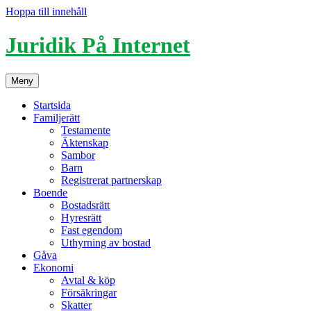
Hoppa till innehåll
Juridik På Internet
Meny
Startsida
Familjerätt
Testamente
Äktenskap
Sambor
Barn
Registrerat partnerskap
Boende
Bostadsrätt
Hyresrätt
Fast egendom
Uthyrning av bostad
Gåva
Ekonomi
Avtal & köp
Försäkringar
Skatter