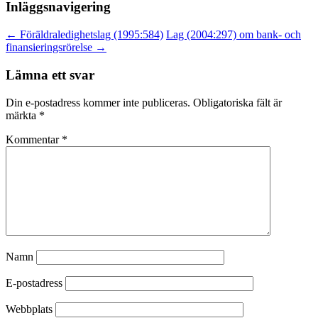
Inläggsnavigering
←
Föräldraledighetslag (1995:584)
Lag (2004:297) om bank- och
finansieringsrörelse
→
Lämna ett svar
Din e-postadress kommer inte publiceras.
Obligatoriska fält är
märkta
*
Kommentar
*
Namn
E-postadress
Webbplats