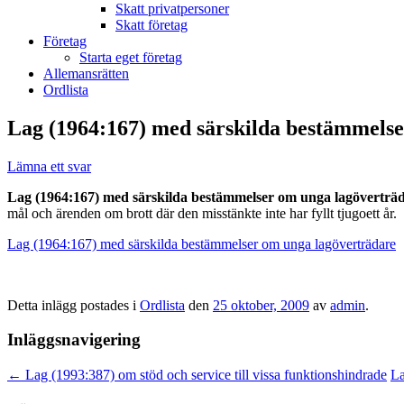
Skatt privatpersoner
Skatt företag
Företag
Starta eget företag
Allemansrätten
Ordlista
Lag (1964:167) med särskilda bestämmels
Lämna ett svar
Lag (1964:167) med särskilda bestämmelser om unga lagöverträ
mål och ärenden om brott där den misstänkte inte har fyllt tjugoett år.
Lag (1964:167) med särskilda bestämmelser om unga lagöverträdare
Detta inlägg postades i
Ordlista
den
25 oktober, 2009
av
admin
.
Inläggsnavigering
←
Lag (1993:387) om stöd och service till vissa funktionshindrade
La