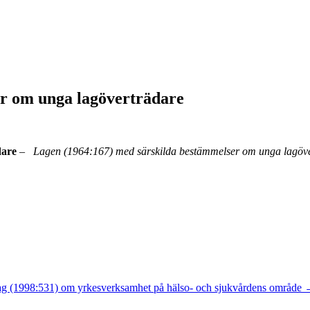
er om unga lagöverträdare
dare
–
Lagen (1964:167) med särskilda bestämmelser om unga lagöve
g (1998:531) om yrkesverksamhet på hälso- och sjukvårdens område