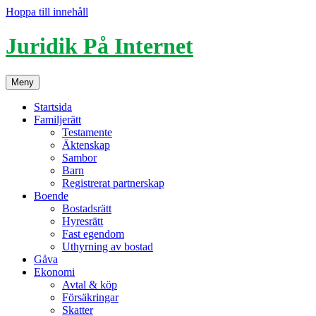
Hoppa till innehåll
Juridik På Internet
Meny
Startsida
Familjerätt
Testamente
Äktenskap
Sambor
Barn
Registrerat partnerskap
Boende
Bostadsrätt
Hyresrätt
Fast egendom
Uthyrning av bostad
Gåva
Ekonomi
Avtal & köp
Försäkringar
Skatter