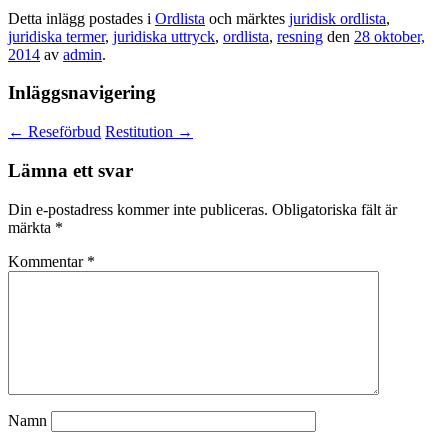
Detta inlägg postades i
Ordlista
och märktes
juridisk ordlista
,
juridiska termer
,
juridiska uttryck
,
ordlista
,
resning
den
28 oktober,
2014
av
admin
.
Inläggsnavigering
←
Reseförbud
Restitution
→
Lämna ett svar
Din e-postadress kommer inte publiceras.
Obligatoriska fält är
märkta
*
Kommentar
*
Namn