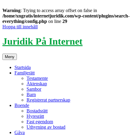
Warning
: Trying to access array offset on false in
/home/xngratis/internetjuridik.com/wp-content/plugins/search-
everything/config.php
on line
29
Hoppa till innehåll
Juridik På Internet
Meny
Startsida
Familjerätt
Testamente
Äktenskap
Sambor
Barn
Registrerat partnerskap
Boende
Bostadsrätt
Hyresrätt
Fast egendom
Uthyrning av bostad
Gåva