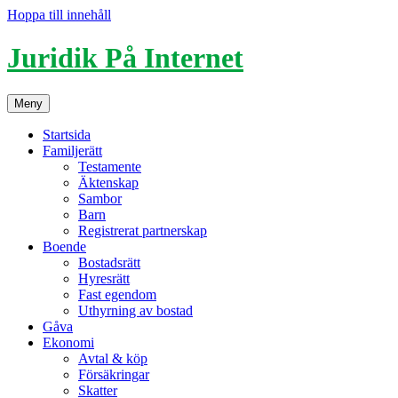
Hoppa till innehåll
Juridik På Internet
Meny
Startsida
Familjerätt
Testamente
Äktenskap
Sambor
Barn
Registrerat partnerskap
Boende
Bostadsrätt
Hyresrätt
Fast egendom
Uthyrning av bostad
Gåva
Ekonomi
Avtal & köp
Försäkringar
Skatter