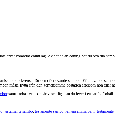
 inte ärver varandra enligt lag. Av denna anledning bör du och din sambo
onomiska konsekvenser för den efterlevande sambon. Efterlevande sambon
mbon måste flytta från den gemensamma bostaden eftersom hon eller han in
ambor
samt andra avtal som är väsentliga om du lever i ett samboförhål
bo
,
testamente sambo
,
testamente sambo gemensamma barn
,
testamente