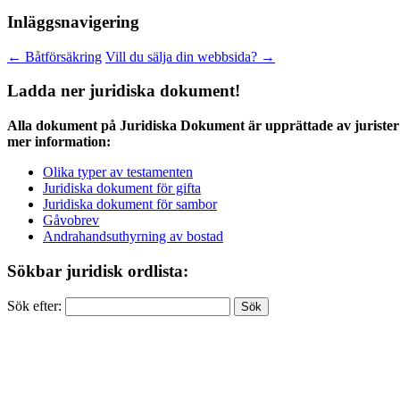
Inläggsnavigering
←
Båtförsäkring
Vill du sälja din webbsida?
→
Ladda ner juridiska dokument!
Alla dokument på Juridiska Dokument är upprättade av jurister 
mer information:
Olika typer av testamenten
Juridiska dokument för gifta
Juridiska dokument för sambor
Gåvobrev
Andrahandsuthyrning av bostad
Sökbar juridisk ordlista:
Sök efter: