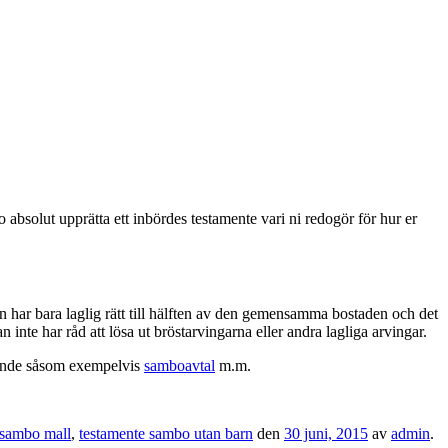
 absolut upprätta ett inbördes testamente vari ni redogör för hur er
 har bara laglig rätt till hälften av den gemensamma bostaden och det
te har råd att lösa ut bröstarvingarna eller andra lagliga arvingar.
lande såsom exempelvis
samboavtal
m.m.
 sambo mall
,
testamente sambo utan barn
den
30 juni, 2015
av
admin
.