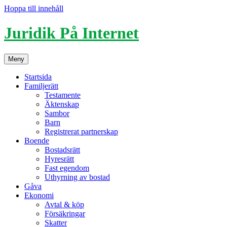
Hoppa till innehåll
Juridik På Internet
Meny
Startsida
Familjerätt
Testamente
Äktenskap
Sambor
Barn
Registrerat partnerskap
Boende
Bostadsrätt
Hyresrätt
Fast egendom
Uthyrning av bostad
Gåva
Ekonomi
Avtal & köp
Försäkringar
Skatter