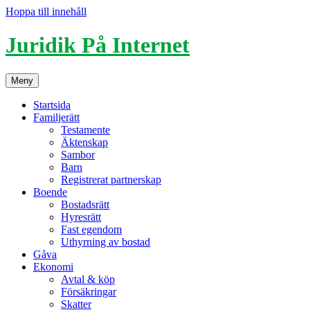
Hoppa till innehåll
Juridik På Internet
Meny
Startsida
Familjerätt
Testamente
Äktenskap
Sambor
Barn
Registrerat partnerskap
Boende
Bostadsrätt
Hyresrätt
Fast egendom
Uthyrning av bostad
Gåva
Ekonomi
Avtal & köp
Försäkringar
Skatter