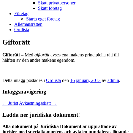
Skatt privatpersoner
Skatt företag
Företag
Starta eget företag
Allemansrätten
Ordlista
Giftorätt
Giftorätt
– Med
giftorätt
avses ena makens principiella rätt till
hälften av den andre makens egendom.
Detta inlägg postades i
Ordlista
den
16 januari, 2013
av
admin
.
Inläggsnavigering
←
Jurist
Avkastningsskatt
→
Ladda ner juridiska dokument!
Alla dokument på Juridiska Dokument är upprättade av
jurister med specialkompetens och avtalen uppdateras löpande