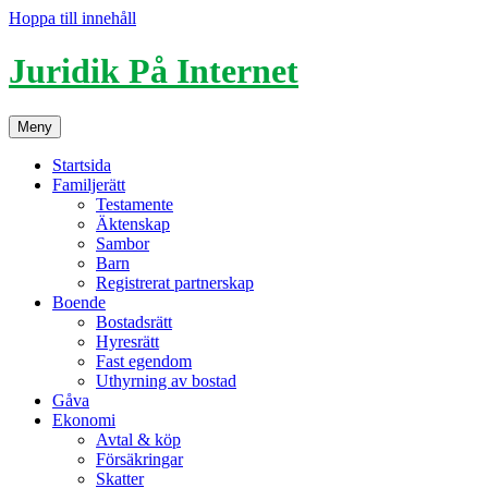
Hoppa till innehåll
Juridik På Internet
Meny
Startsida
Familjerätt
Testamente
Äktenskap
Sambor
Barn
Registrerat partnerskap
Boende
Bostadsrätt
Hyresrätt
Fast egendom
Uthyrning av bostad
Gåva
Ekonomi
Avtal & köp
Försäkringar
Skatter