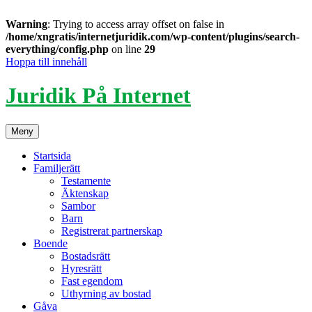
Warning
: Trying to access array offset on false in
/home/xngratis/internetjuridik.com/wp-content/plugins/search-
everything/config.php
on line
29
Hoppa till innehåll
Juridik På Internet
Meny
Startsida
Familjerätt
Testamente
Äktenskap
Sambor
Barn
Registrerat partnerskap
Boende
Bostadsrätt
Hyresrätt
Fast egendom
Uthyrning av bostad
Gåva