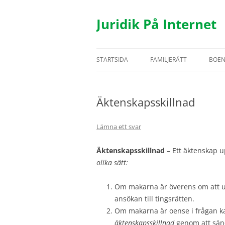
Hoppa
till
innehåll
Juridik På Internet
STARTSIDA
FAMILJERÄTT
BOE
TESTAMENTE
BOS
Äktenskapsskillnad
ÄKTENSKAP
HYR
SAMBOR
FAS
Lämna ett svar
BARN
UTH
Äktenskapsskillnad
– Ett äktenskap 
olika sätt:
REGISTRERAT PARTNERSK
Om makarna är överens om att u
ansökan till tingsrätten.
Om makarna är oense i frågan k
äktenskapsskillnad
genom att sänd