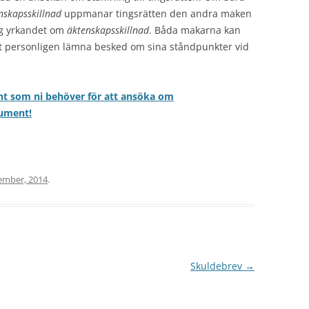
nskapsskillnad
uppmanar tingsrätten den andra maken
ig yrkandet om
äktenskapsskillnad
. Båda makarna kan
r att personligen lämna besked om sina ståndpunkter vid
nt som ni behöver för att ansöka om
kument!
ember, 2014
.
Skuldebrev
→