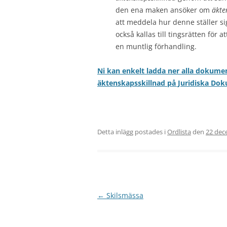
den ena maken ansöker om
äkte
att meddela hur denne ställer s
också kallas till tingsrätten fö
en muntlig förhandling.
Ni kan enkelt ladda ner alla dokume
äktenskapsskillnad på Juridiska Do
Detta inlägg postades i
Ordlista
den
22 dec
Inläggsnavigering
←
Skilsmässa