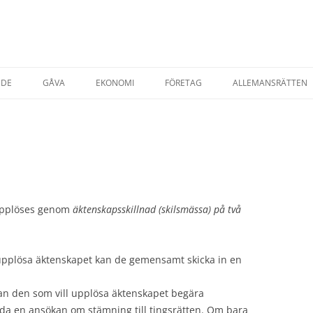
NDE
GÅVA
EKONOMI
FÖRETAG
ALLEMANSRÄTTEN
TADSRÄTT
AVTAL & KÖP
STARTA EGET FÖRETAG
ESRÄTT
FÖRSÄKRINGAR
T EGENDOM
SKATTER
SKATT PRIVATPER
YRNING AV BOSTAD
SKATT FÖRETAG
upplöses genom
äktenskapsskillnad (skilsmässa) på två
AP
pplösa äktenskapet kan de gemensamt skicka in en
an den som vill upplösa äktenskapet begära
a en ansökan om stämning till tingsrätten. Om bara