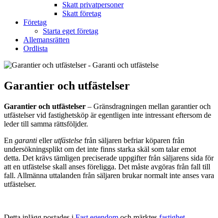
Skatt privatpersoner
Skatt företag
Företag
Starta eget företag
Allemansrätten
Ordlista
Garantier och utfästelser
Garantier och utfästelser
– Gränsdragningen mellan garantier och
utfästelser vid fastighetsköp är egentligen inte intressant eftersom de
leder till samma rättsföljder.
En
garanti
eller
utfästelse
från säljaren befriar köparen från
undersökningsplikt om det inte finns starka skäl som talar emot
detta. Det krävs tämligen preciserade uppgifter från säljarens sida för
att en utfästelse skall anses föreligga. Det måste avgöras från fall till
fall. Allmänna uttalanden från säljaren brukar normalt inte anses vara
utfästelser.
Detta inlägg postades i
Fast egendom
och märktes
fastighet
,