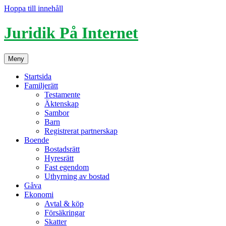
Hoppa till innehåll
Juridik På Internet
Meny
Startsida
Familjerätt
Testamente
Äktenskap
Sambor
Barn
Registrerat partnerskap
Boende
Bostadsrätt
Hyresrätt
Fast egendom
Uthyrning av bostad
Gåva
Ekonomi
Avtal & köp
Försäkringar
Skatter