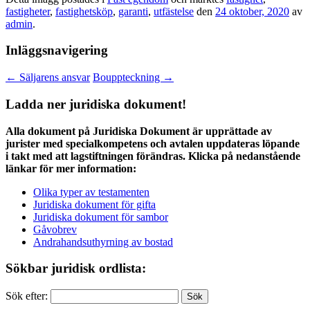
fastigheter
,
fastighetsköp
,
garanti
,
utfästelse
den
24 oktober, 2020
av
admin
.
Inläggsnavigering
←
Säljarens ansvar
Bouppteckning
→
Ladda ner juridiska dokument!
Alla dokument på Juridiska Dokument är upprättade av
jurister med specialkompetens och avtalen uppdateras löpande
i takt med att lagstiftningen förändras. Klicka på nedanstående
länkar för mer information:
Olika typer av testamenten
Juridiska dokument för gifta
Juridiska dokument för sambor
Gåvobrev
Andrahandsuthyrning av bostad
Sökbar juridisk ordlista:
Sök efter: