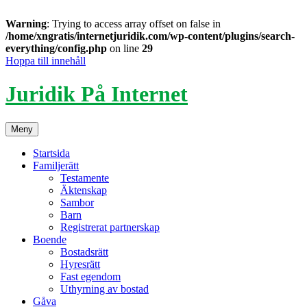
Warning
: Trying to access array offset on false in
/home/xngratis/internetjuridik.com/wp-content/plugins/search-
everything/config.php
on line
29
Hoppa till innehåll
Juridik På Internet
Meny
Startsida
Familjerätt
Testamente
Äktenskap
Sambor
Barn
Registrerat partnerskap
Boende
Bostadsrätt
Hyresrätt
Fast egendom
Uthyrning av bostad
Gåva