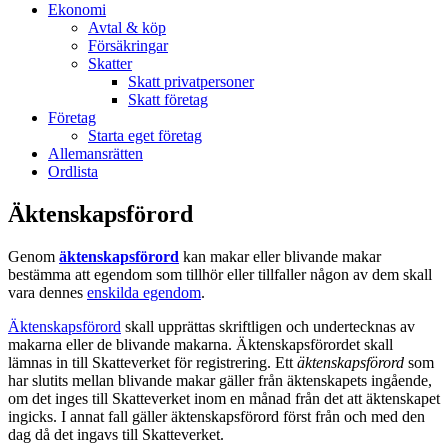
Ekonomi
Avtal & köp
Försäkringar
Skatter
Skatt privatpersoner
Skatt företag
Företag
Starta eget företag
Allemansrätten
Ordlista
Äktenskapsförord
Genom
äktenskapsförord
kan makar eller blivande makar
bestämma att egendom som tillhör eller tillfaller någon av dem skall
vara dennes
enskilda egendom
.
Äktenskapsförord
skall upprättas skriftligen och undertecknas av
makarna eller de blivande makarna. Äktenskapsförordet skall
lämnas in till Skatteverket för registrering. Ett
äktenskapsförord
som
har slutits mellan blivande makar gäller från äktenskapets ingående,
om det inges till Skatteverket inom en månad från det att äktenskapet
ingicks. I annat fall gäller äktenskapsförord först från och med den
dag då det ingavs till Skatteverket.