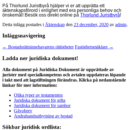
På Thorlund Juristbyrå hjälper vi er att upprätta ett
äktenskapsförord i enlighet med era personliga behov och
önskemål! Besök oss direkt online på
Thorlund Juristbyrå
!
Detta inlägg postades i
Äktenskap
den
23 december, 2020
av
admin
.
Inläggsnavigering
←
Bostadsrättsinnehavarens rättigheter
Fastighetsmäklare
→
Ladda ner juridiska dokument!
Alla dokument på Juridiska Dokument är upprättade av
jurister med specialkompetens och avtalen uppdateras löpande
i takt med att lagstiftningen förändras. Klicka på nedanstående
länkar för mer information:
Olika typer av testamenten
Juridiska dokument för gifta
Juridiska dokument för sambor
Gåvobrev
Andrahandsuthyrning av bostad
Sökbar juridisk ordlista: