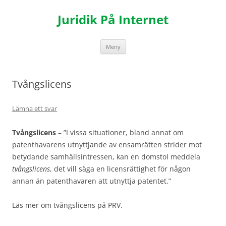
Hoppa
till
Juridik På Internet
innehåll
Meny
Tvångslicens
Lämna ett svar
Tvångslicens
– ”I vissa situationer, bland annat om
patenthavarens utnyttjande av ensamrätten strider mot
betydande samhällsintressen, kan en domstol meddela
tvångslicens
, det vill säga en licensrättighet för någon
annan än patenthavaren att utnyttja patentet.”
Läs mer om tvångslicens på PRV.