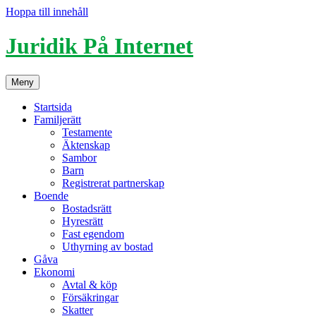
Hoppa till innehåll
Juridik På Internet
Meny
Startsida
Familjerätt
Testamente
Äktenskap
Sambor
Barn
Registrerat partnerskap
Boende
Bostadsrätt
Hyresrätt
Fast egendom
Uthyrning av bostad
Gåva
Ekonomi
Avtal & köp
Försäkringar
Skatter