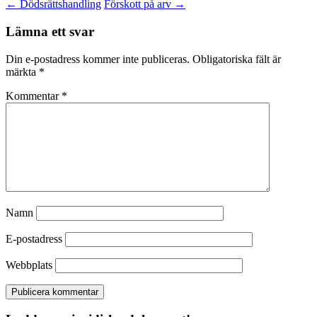
←
Dödsrättshandling
Förskott på arv
→
Lämna ett svar
Din e-postadress kommer inte publiceras.
Obligatoriska fält är
märkta
*
Kommentar
*
Namn
E-postadress
Webbplats