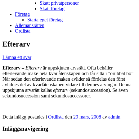
Skatt privatpersoner
Skatt företag
Företag
Starta eget företag
Allemansrätten
Ordlista
Efterarv
Lämna ett svar
Efterarv –
Efterarv
är uppskjuten arvsrätt. Ofta behåller
efterlevande make hela kvarlåtenskapen och får sitta i ”orubbat bo”.
När sedan den efterlevande maken avlider så fördelas den först
avlidnes del av kvarlåtenskapen vidare till dennes arvingar. Denna
uppskjutna arvsrätt kallas
efterarv
(sekundosuccession). Se även
sekundosuccession samt sekundosuccessorer.
Detta inlägg postades i
Ordlista
den
29 mars, 2008
av
admin
.
Inläggsnavigering