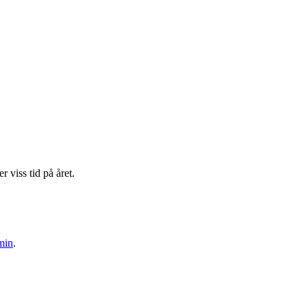
r viss tid på året.
min
.