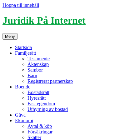
Hoppa till innehåll
Juridik På Internet
Meny
Startsida
Familjerätt
Testamente
Äktenskap
Sambor
Barn
Registrerat partnerskap
Boende
Bostadsrätt
Hyresrätt
Fast egendom
Uthyrning av bostad
Gåva
Ekonomi
Avtal & köp
Försäkringar
Skatter