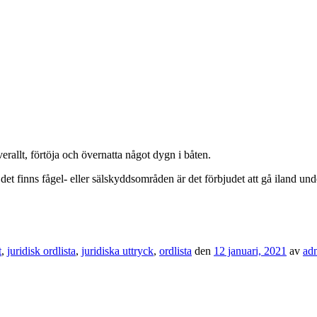
erallt, förtöja och övernatta något dygn i båten.
det finns fågel- eller sälskyddsområden är det förbjudet att gå iland unde
t
,
juridisk ordlista
,
juridiska uttryck
,
ordlista
den
12 januari, 2021
av
ad