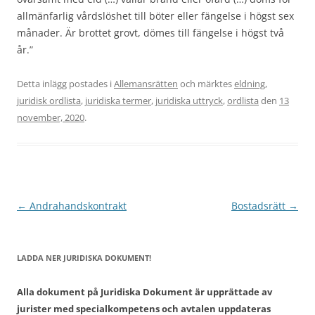
allmänfarlig vårdslöshet till böter eller fängelse i högst sex
månader. Är brottet grovt, dömes till fängelse i högst två
år.”
Detta inlägg postades i
Allemansrätten
och märktes
eldning
,
juridisk ordlista
,
juridiska termer
,
juridiska uttryck
,
ordlista
den
13
november, 2020
.
Inläggsnavigering
←
Andrahandskontrakt
Bostadsrätt
→
LADDA NER JURIDISKA DOKUMENT!
Alla dokument på Juridiska Dokument är upprättade av
jurister med specialkompetens och avtalen uppdateras