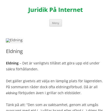
Hoppa
till
Juridik På Internet
innehåll
Meny
Eldning
Eldning
– Det är vanligtvis tillåtet att göra upp eld under
säkra förhållanden.
Det gäller givetvis att välja en lämplig plats för lägerelden.
På sommaren råder dock ofta eldningsförbud. Då är all
förbjuden även i grillar och eldstäder.
eldning
Tänk på att: ”Den som av oaktsamhet, genom att umgås
ovarsamt med eld (…) vållar brand eller ofärd (…) döms för