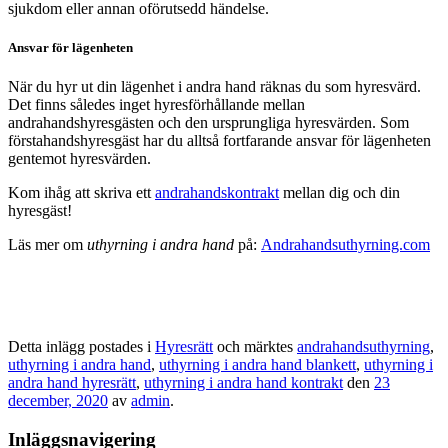
sjukdom eller annan oförutsedd händelse.
Ansvar för lägenheten
När du hyr ut din lägenhet i andra hand räknas du som hyresvärd.
Det finns således inget hyresförhållande mellan
andrahandshyresgästen och den ursprungliga hyresvärden. Som
förstahandshyresgäst har du alltså fortfarande ansvar för lägenheten
gentemot hyresvärden.
Kom ihåg att skriva ett
andrahandskontrakt
mellan dig och din
hyresgäst!
Läs mer om
uthyrning i andra hand
på:
Andrahandsuthyrning.com
Detta inlägg postades i
Hyresrätt
och märktes
andrahandsuthyrning
,
uthyrning i andra hand
,
uthyrning i andra hand blankett
,
uthyrning i
andra hand hyresrätt
,
uthyrning i andra hand kontrakt
den
23
december, 2020
av
admin
.
Inläggsnavigering