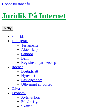
Hoppa till innehåll
Juridik På Internet
Meny
Startsida
Familjerätt
Testamente
Äktenskap
Sambor
Barn
Registrerat partnerskap
Boende
Bostadsrätt
Hyresrätt
Fast egendom
Uthyrning av bostad
Gåva
Ekonomi
Avtal & köp
Försäkringar
Skatter