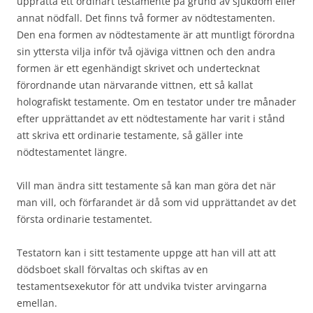
upprätta ett ordinärt testamente på grund av sjukdom eller
annat nödfall. Det finns två former av nödtestamenten.
Den ena formen av nödtestamente är att muntligt förordna
sin yttersta vilja inför två ojäviga vittnen och den andra
formen är ett egenhändigt skrivet och undertecknat
förordnande utan närvarande vittnen, ett så kallat
holografiskt testamente. Om en testator under tre månader
efter upprättandet av ett nödtestamente har varit i stånd
att skriva ett ordinarie testamente, så gäller inte
nödtestamentet längre.
Vill man ändra sitt testamente så kan man göra det när
man vill, och förfarandet är då som vid upprättandet av det
första ordinarie testamentet.
Testatorn kan i sitt testamente uppge att han vill att att
dödsboet skall förvaltas och skiftas av en
testamentsexekutor för att undvika tvister arvingarna
emellan.