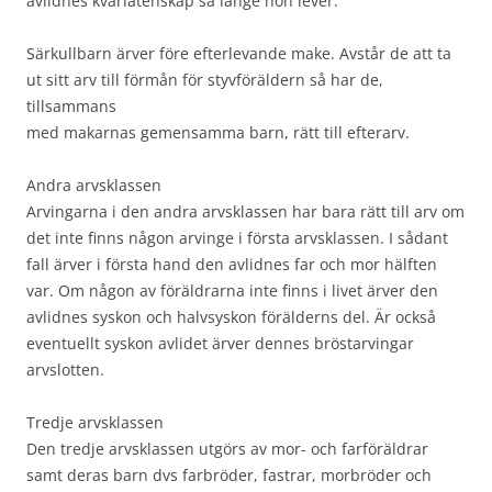
avlidnes kvarlåtenskap så länge hon lever.
Särkullbarn ärver före efterlevande make. Avstår de att ta
ut sitt arv till förmån för styvföräldern så har de,
tillsammans
med makarnas gemensamma barn, rätt till efterarv.
Andra arvsklassen
Arvingarna i den andra arvsklassen har bara rätt till arv om
det inte finns någon arvinge i första arvsklassen. I sådant
fall ärver i första hand den avlidnes far och mor hälften
var. Om någon av föräldrarna inte finns i livet ärver den
avlidnes syskon och halvsyskon förälderns del. Är också
eventuellt syskon avlidet ärver dennes bröstarvingar
arvslotten.
Tredje arvsklassen
Den tredje arvsklassen utgörs av mor- och farföräldrar
samt deras barn dvs farbröder, fastrar, morbröder och