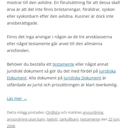
mostrar till den avlidne. En förutsättning för att dessa skall
ärva är att det inte finns bröstarvingar, föräldrar, syskon
eller syskonbarn efter den avlidna. Kusiner är dock inte
arvsberättigade.
Finns det inga arvingar i någon av de tre arvsklasserna
eller något testamente går arvet till den allmänna
arvsfonden.
Behöver du beställa ett
testamente
eller något annat
juridiskt dokument så gör du det med fördel på
Juridiska
Dokument
. Alla dokument på
Juridiska Dokument
är
utfärdade av jurist och prissättningen är klart överkomlig.
Läs mer
→
Detta inlägg postades i
Ordlista
och märktes
arvsordning
,
arvsordning utan barn
,
laglott
,
särkullbarn
,
testamente
den
22 juni,
2008
.