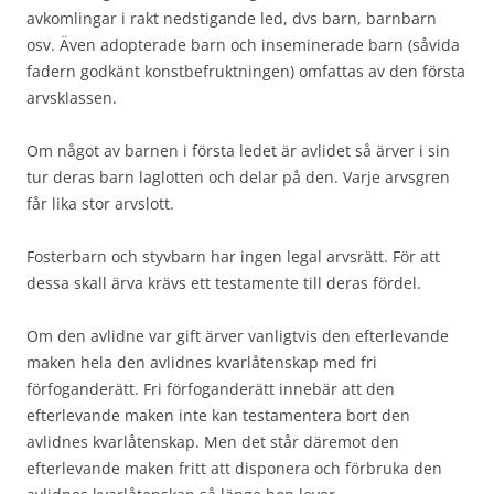
avkomlingar i rakt nedstigande led, dvs barn, barnbarn
osv. Även adopterade barn och inseminerade barn (såvida
fadern godkänt konstbefruktningen) omfattas av den första
arvsklassen.
Om något av barnen i första ledet är avlidet så ärver i sin
tur deras barn laglotten och delar på den. Varje arvsgren
får lika stor arvslott.
Fosterbarn och styvbarn har ingen legal arvsrätt. För att
dessa skall ärva krävs ett testamente till deras fördel.
Om den avlidne var gift ärver vanligtvis den efterlevande
maken hela den avlidnes kvarlåtenskap med fri
förfoganderätt. Fri förfoganderätt innebär att den
efterlevande maken inte kan testamentera bort den
avlidnes kvarlåtenskap. Men det står däremot den
efterlevande maken fritt att disponera och förbruka den