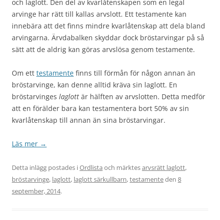
och laglott. Den del av kvarlåtenskapen som en legal
arvinge har rätt till kallas arvslott. Ett testamente kan
innebära att det finns mindre kvarlåtenskap att dela bland
arvingarna. Ärvdabalken skyddar dock bröstarvingar på så
sätt att de aldrig kan göras arvslösa genom testamente.
Om ett
testamente
finns till förmån för någon annan än
bröstarvinge, kan denne alltid kräva sin laglott. En
bröstarvinges
laglott
är hälften av arvslotten. Detta medför
att en förälder bara kan testamentera bort 50% av sin
kvarlåtenskap till annan än sina bröstarvingar.
Läs mer
→
Detta inlägg postades i
Ordlista
och märktes
arvsrätt laglott
,
bröstarvinge
,
laglott
,
laglott särkullbarn
,
testamente
den
8
september, 2014
.