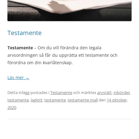
Testamente
Testamente
– Om du vill förändra den legala
arvsordningen så får du upprätta ett testamente och
förordna om din kvarlåtenskap.
Läs mer
→
Detta inlägg postades i
Testamente
och märktes
arvsrätt
,
inbördes
testamente
,
laglott
,
testamente
,
testamente mall
den
14 oktober,
2020
.