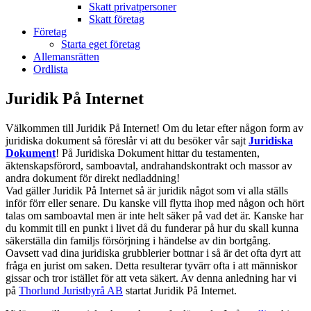
Skatt privatpersoner
Skatt företag
Företag
Starta eget företag
Allemansrätten
Ordlista
Juridik På Internet
Välkommen till Juridik På Internet! Om du letar efter någon form av
juridiska dokument så föreslår vi att du besöker vår sajt
Juridiska
Dokument
! På Juridiska Dokument hittar du testamenten,
äktenskapsförord, samboavtal, andrahandskontrakt och massor av
andra dokument för direkt nedladdning!
Vad gäller Juridik På Internet så är juridik något som vi alla ställs
inför förr eller senare. Du kanske vill flytta ihop med någon och hört
talas om samboavtal men är inte helt säker på vad det är. Kanske har
du kommit till en punkt i livet då du funderar på hur du skall kunna
säkerställa din familjs försörjning i händelse av din bortgång.
Oavsett vad dina juridiska grubblerier bottnar i så är det ofta dyrt att
fråga en jurist om saken. Detta resulterar tyvärr ofta i att människor
gissar och tror istället för att veta säkert. Av denna anledning har vi
på
Thorlund Juristbyrå AB
startat Juridik På Internet.