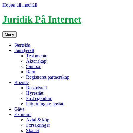
Hoppa till innehåll
Juridik På Internet
Meny
Startsida
Familjerätt
Testamente
Äktenskap
Sambor
Barn
Registrerat partnerskap
Boende
Bostadsrätt
Hyresrätt
Fast egendom
Uthyrning av bostad
Gåva
Ekonomi
Avtal & köp
Försäkringar
Skatter