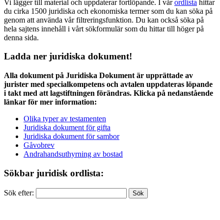
Vi lägger till material och uppdaterar fortlöpande. I vår
ordlista
hittar
du cirka 1500 juridiska och ekonomiska termer som du kan söka på
genom att använda vår filtreringsfunktion. Du kan också söka på
hela sajtens innehåll i vårt sökformulär som du hittar till höger på
denna sida.
Ladda ner juridiska dokument!
Alla dokument på Juridiska Dokument är upprättade av
jurister med specialkompetens och avtalen uppdateras löpande
i takt med att lagstiftningen förändras. Klicka på nedanstående
länkar för mer information:
Olika typer av testamenten
Juridiska dokument för gifta
Juridiska dokument för sambor
Gåvobrev
Andrahandsuthyrning av bostad
Sökbar juridisk ordlista:
Sök efter: