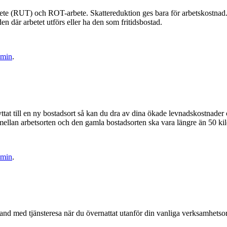
ete (RUT) och ROT-arbete. Skattereduktion ges bara för arbetskostnad. 
den där arbetet utförs eller ha den som fritidsbostad.
dmin
.
yttat till en ny bostadsort så kan du dra av dina ökade levnadskostnade
 mellan arbetsorten och den gamla bostadsorten ska vara längre än 50 ki
dmin
.
nd med tjänsteresa när du övernattat utanför din vanliga verksamhetsort