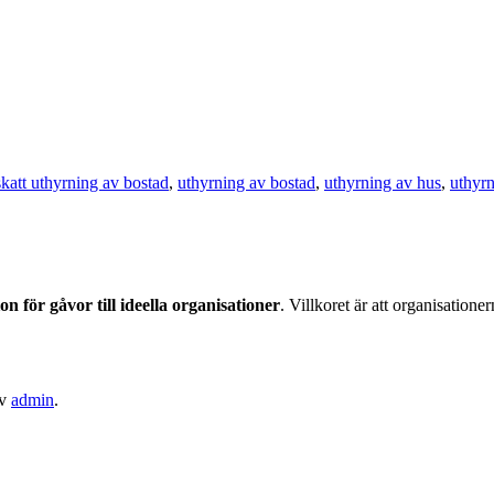
skatt uthyrning av bostad
,
uthyrning av bostad
,
uthyrning av hus
,
uthyrn
on för gåvor till ideella organisationer
. Villkoret är att organisation
v
admin
.