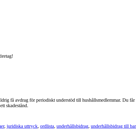
öretag!
ldrig få avdrag för periodiskt understöd till hushållsmedlemmar. Du får i
 ett skadestånd.
mer
,
juridiska uttryck
,
ordlista
,
underhållsbidrag
,
underhållsbidrag till ba