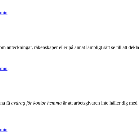
dmin
.
m anteckningar, räkenskaper eller på annat lämpligt sätt se till att dekl
dmin
.
nna få
avdrag för kontor hemma
är att arbetsgivaren inte håller dig med
dmin
.