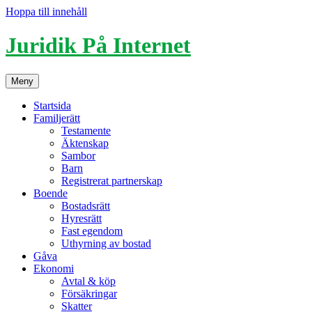
Hoppa till innehåll
Juridik På Internet
Meny
Startsida
Familjerätt
Testamente
Äktenskap
Sambor
Barn
Registrerat partnerskap
Boende
Bostadsrätt
Hyresrätt
Fast egendom
Uthyrning av bostad
Gåva
Ekonomi
Avtal & köp
Försäkringar
Skatter