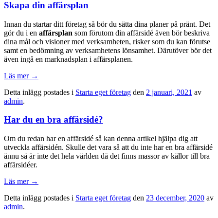
Skapa din affärsplan
Innan du startar ditt företag så bör du sätta dina planer på pränt. Det
gör du i en
affärsplan
som förutom din affärsidé även bör beskriva
dina mål och visioner med verksamheten, risker som du kan förutse
samt en bedömning av verksamhetens lönsamhet. Därutöver bör det
även ingå en marknadsplan i affärsplanen.
Läs mer
→
Detta inlägg postades i
Starta eget företag
den
2 januari, 2021
av
admin
.
Har du en bra affärsidé?
Om du redan har en affärsidé så kan denna artikel hjälpa dig att
utveckla affärsidén. Skulle det vara så att du inte har en bra affärsidé
ännu så är inte det hela världen då det finns massor av källor till bra
affärsidéer.
Läs mer
→
Detta inlägg postades i
Starta eget företag
den
23 december, 2020
av
admin
.