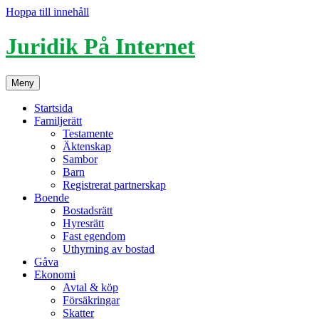
Hoppa till innehåll
Juridik På Internet
Meny
Startsida
Familjerätt
Testamente
Äktenskap
Sambor
Barn
Registrerat partnerskap
Boende
Bostadsrätt
Hyresrätt
Fast egendom
Uthyrning av bostad
Gåva
Ekonomi
Avtal & köp
Försäkringar
Skatter