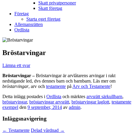
Skatt privatpersoner
Skatt företag
Företag
Starta eget företag
Allemansrätten
Ordlista
Bröstarvingar
Lämna ett svar
Bröstarvingar –
Bröstarvingar är arvlåtarens arvingar i rakt
nedstigande led, dvs dennes barn och barnbarn. Läs mer om
bröstarvingar
, arv och
testamente
på
Arv och Testamente
!
Detta inlägg postades i
Ordlista
och märktes
arvsrätt särkullbarn
,
bröstarvingar
,
bröstarvingar arvsrätt
,
bröstarvingar laglott
,
testamente
exempel
den
9 september, 2014
av
admin
.
Inläggsnavigering
←
Testamente
Delad vårdnad
→