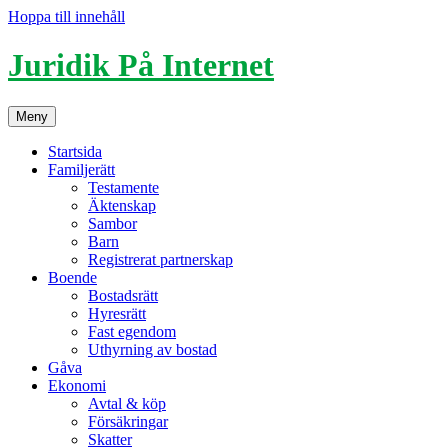
Hoppa till innehåll
Juridik På Internet
Meny
Startsida
Familjerätt
Testamente
Äktenskap
Sambor
Barn
Registrerat partnerskap
Boende
Bostadsrätt
Hyresrätt
Fast egendom
Uthyrning av bostad
Gåva
Ekonomi
Avtal & köp
Försäkringar
Skatter