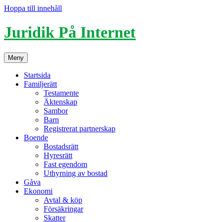
Hoppa till innehåll
Juridik På Internet
Meny
Startsida
Familjerätt
Testamente
Äktenskap
Sambor
Barn
Registrerat partnerskap
Boende
Bostadsrätt
Hyresrätt
Fast egendom
Uthyrning av bostad
Gåva
Ekonomi
Avtal & köp
Försäkringar
Skatter