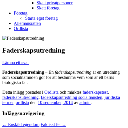
Skatt privatpersoner
Skatt företag
Företag
Starta eget företag
Allemansrätten
Ordlista
Faderskapsutredning
Lämna ett svar
Faderskapsutredning
– En
faderskapsutredning
är en utredning
som socialnämnden gör för att bestämma vem som är ett barns
biologiska far.
Detta inlägg postades i
Ordlista
och märktes
faderskapstest
,
faderskapsutredning
,
faderskapsutredning socialtjänsten
,
juridiska
termer
,
ordlista
den
10 september, 2014
av
admin
.
Inläggsnavigering
←
Enskild egendom
Faktiskt fel
→