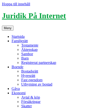
Hoppa till innehåll
Juridik På Internet
Meny
Startsida
Familjerätt
Testamente
Äktenskap
Sambor
Barn
Registrerat partnerskap
Boende
Bostadsrätt
Hyresrätt
Fast egendom
Uthyrning av bostad
Gåva
Ekonomi
Avtal & köp
Försäkringar
Skatter