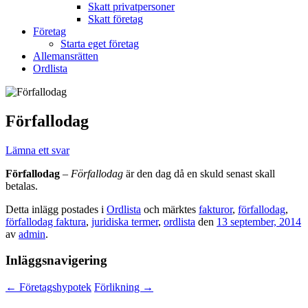
Skatt privatpersoner
Skatt företag
Företag
Starta eget företag
Allemansrätten
Ordlista
Förfallodag
Lämna ett svar
Förfallodag
–
Förfallodag
är den dag då en skuld senast skall
betalas.
Detta inlägg postades i
Ordlista
och märktes
fakturor
,
förfallodag
,
förfallodag faktura
,
juridiska termer
,
ordlista
den
13 september, 2014
av
admin
.
Inläggsnavigering
←
Företagshypotek
Förlikning
→