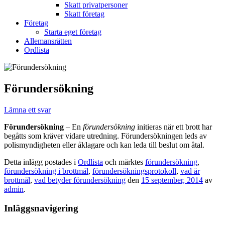
Skatt privatpersoner
Skatt företag
Företag
Starta eget företag
Allemansrätten
Ordlista
Förundersökning
Lämna ett svar
Förundersökning
– En
förundersökning
initieras när ett brott har
begåtts som kräver vidare utredning. Förundersökningen leds av
polismyndigheten eller åklagare och kan leda till beslut om åtal.
Detta inlägg postades i
Ordlista
och märktes
förundersökning
,
förundersökning i brottmål
,
förundersökningsprotokoll
,
vad är
brottmål
,
vad betyder förundersökning
den
15 september, 2014
av
admin
.
Inläggsnavigering