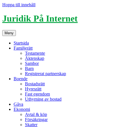
Hoppa till innehåll
Juridik På Internet
Meny
Startsida
Familjerätt
Testamente
Äktenskap
Sambor
Barn
Registrerat partnerskap
Boende
Bostadsrätt
Hyresrätt
Fast egendom
Uthyrning av bostad
Gåva
Ekonomi
Avtal & köp
Försäkringar
Skatter