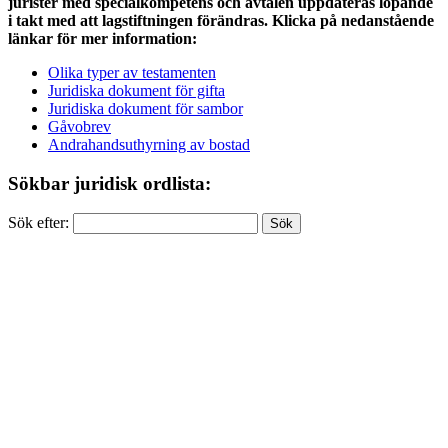
jurister med specialkompetens och avtalen uppdateras löpande
i takt med att lagstiftningen förändras. Klicka på nedanstående
länkar för mer information:
Olika typer av testamenten
Juridiska dokument för gifta
Juridiska dokument för sambor
Gåvobrev
Andrahandsuthyrning av bostad
Sökbar juridisk ordlista:
Sök efter: