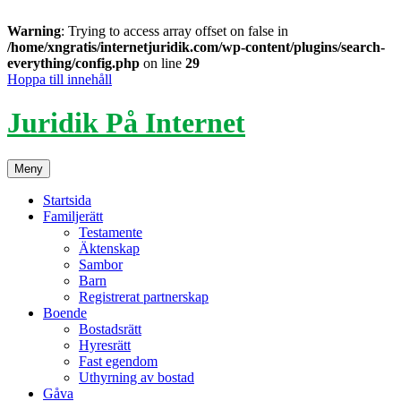
Warning
: Trying to access array offset on false in
/home/xngratis/internetjuridik.com/wp-content/plugins/search-
everything/config.php
on line
29
Hoppa till innehåll
Juridik På Internet
Meny
Startsida
Familjerätt
Testamente
Äktenskap
Sambor
Barn
Registrerat partnerskap
Boende
Bostadsrätt
Hyresrätt
Fast egendom
Uthyrning av bostad
Gåva