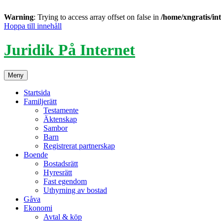
Warning
: Trying to access array offset on false in
/home/xngratis/in
Hoppa till innehåll
Juridik På Internet
Meny
Startsida
Familjerätt
Testamente
Äktenskap
Sambor
Barn
Registrerat partnerskap
Boende
Bostadsrätt
Hyresrätt
Fast egendom
Uthyrning av bostad
Gåva
Ekonomi
Avtal & köp