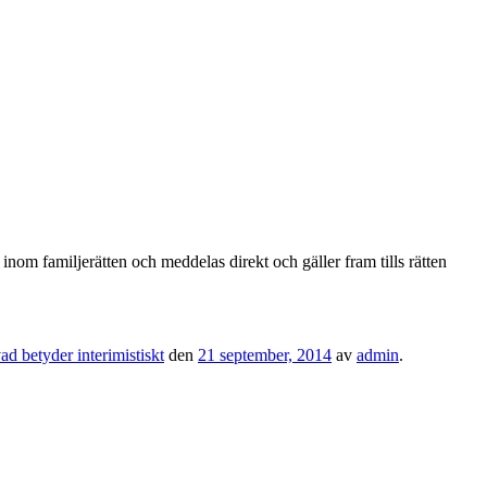
iga inom familjerätten och meddelas direkt och gäller fram tills rätten
ad betyder interimistiskt
den
21 september, 2014
av
admin
.