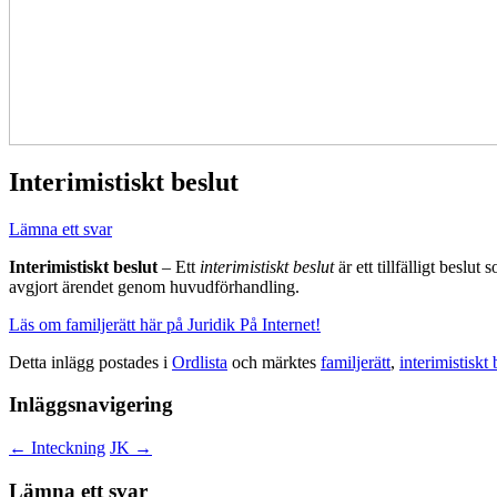
Interimistiskt beslut
Lämna ett svar
Interimistiskt beslut
– Ett
interimistiskt beslut
är ett tillfälligt beslut
avgjort ärendet genom huvudförhandling.
Läs om familjerätt här på Juridik På Internet!
Detta inlägg postades i
Ordlista
och märktes
familjerätt
,
interimistiskt 
Inläggsnavigering
←
Inteckning
JK
→
Lämna ett svar