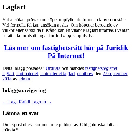
Lagfart
Vid ansökan prövas om köpet uppfyller de formella krav som ställs.
Vid formella fel kan ansökan avslås. Om köpet är beroende av
villkor eller särskilda tillstånd kan en vilande lagfart utfärdas i väntan
på att alla förutsättningar för full
lagfart
uppfylls.
Läs mer om fastighetsrätt här på Juridik
På Internet!
Detta inlägg postades i
Ordlista
och märktes
fastighetsregistret
,
lagfart
,
lantmäteriet
,
lantmäteriet lagfart
,
pantbrev
den
27 september,
2014
av
admin
.
Inläggsnavigering
←
Laga förfall
Lagrum
→
Lämna ett svar
Din e-postadress kommer inte publiceras.
Obligatoriska fält är
märkta
*