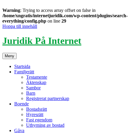
Warning
: Trying to access array offset on false in
/home/xngratis/internetjuridik.com/wp-content/plugins/search-
everything/config.php
on line
29
Hoppa till innehåll
Juridik På Internet
Meny
Startsida
Familjerätt
Testamente
Äktenskap
Sambor
Barn
Registrerat partnerskap
Boende
Bostadsrätt
Hyresrätt
Fast egendom
Uthyrning av bostad
Gåva