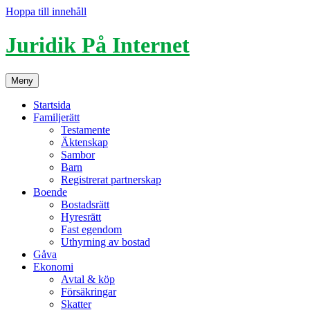
Hoppa till innehåll
Juridik På Internet
Meny
Startsida
Familjerätt
Testamente
Äktenskap
Sambor
Barn
Registrerat partnerskap
Boende
Bostadsrätt
Hyresrätt
Fast egendom
Uthyrning av bostad
Gåva
Ekonomi
Avtal & köp
Försäkringar
Skatter