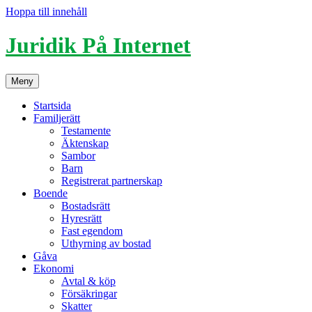
Hoppa till innehåll
Juridik På Internet
Meny
Startsida
Familjerätt
Testamente
Äktenskap
Sambor
Barn
Registrerat partnerskap
Boende
Bostadsrätt
Hyresrätt
Fast egendom
Uthyrning av bostad
Gåva
Ekonomi
Avtal & köp
Försäkringar
Skatter