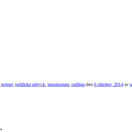
a termer
,
juridiska uttryck
,
moratorium
,
ordlista
den
6 oktober, 2014
av
*