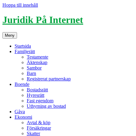
Hoppa till innehåll
Juridik På Internet
Meny
Startsida
Familjerätt
Testamente
Äktenskap
Sambor
Barn
Registrerat partnerskap
Boende
Bostadsrätt
Hyresrätt
Fast egendom
Uthyrning av bostad
Gåva
Ekonomi
Avtal & köp
Försäkringar
Skatter