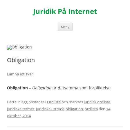
Hoppa
till
Juridik På Internet
innehåll
Meny
Obligation
Lämna ett svar
Obligation
–
Obligation
är detsamma som förpliktelse.
Detta inlägg postades i
Ordlista
och märktes
juridisk ordlista
,
juridiska termer
,
juridiska uttryck
,
obligation
,
ordlista
den
14
oktober, 2014
.