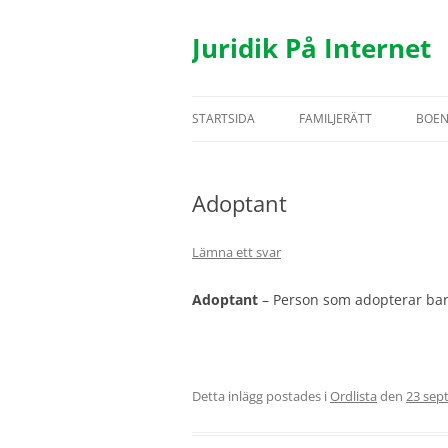
Hoppa
till
innehåll
Juridik På Internet
STARTSIDA
FAMILJERÄTT
BOE
TESTAMENTE
BOS
Adoptant
ÄKTENSKAP
HYR
SAMBOR
FAS
Lämna ett svar
BARN
UTH
Adoptant
– Person som adopterar bar
REGISTRERAT PARTNERSK
Detta inlägg postades i
Ordlista
den
23 sep