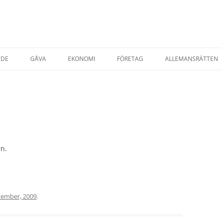
NDE
GÅVA
EKONOMI
FÖRETAG
ALLEMANSRÄTTEN
TADSRÄTT
AVTAL & KÖP
STARTA EGET FÖRETAG
ESRÄTT
FÖRSÄKRINGAR
T EGENDOM
SKATTER
SKATT PRIVATPER
YRNING AV BOSTAD
SKATT FÖRETAG
n.
AP
tember, 2009
.