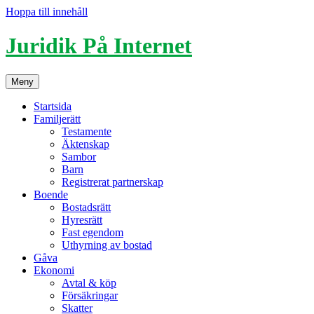
Hoppa till innehåll
Juridik På Internet
Meny
Startsida
Familjerätt
Testamente
Äktenskap
Sambor
Barn
Registrerat partnerskap
Boende
Bostadsrätt
Hyresrätt
Fast egendom
Uthyrning av bostad
Gåva
Ekonomi
Avtal & köp
Försäkringar
Skatter