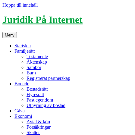
Hoppa till innehåll
Juridik På Internet
Meny
Startsida
Familjerätt
Testamente
Äktenskap
Sambor
Barn
Registrerat partnerskap
Boende
Bostadsrätt
Hyresrätt
Fast egendom
Uthyrning av bostad
Gåva
Ekonomi
Avtal & köp
Försäkringar
Skatter