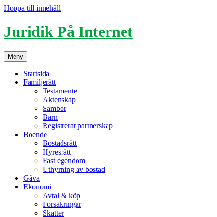
Hoppa till innehåll
Juridik På Internet
Meny
Startsida
Familjerätt
Testamente
Äktenskap
Sambor
Barn
Registrerat partnerskap
Boende
Bostadsrätt
Hyresrätt
Fast egendom
Uthyrning av bostad
Gåva
Ekonomi
Avtal & köp
Försäkringar
Skatter