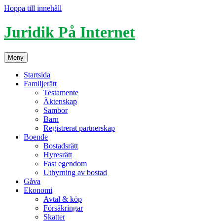
Hoppa till innehåll
Juridik På Internet
Meny
Startsida
Familjerätt
Testamente
Äktenskap
Sambor
Barn
Registrerat partnerskap
Boende
Bostadsrätt
Hyresrätt
Fast egendom
Uthyrning av bostad
Gåva
Ekonomi
Avtal & köp
Försäkringar
Skatter