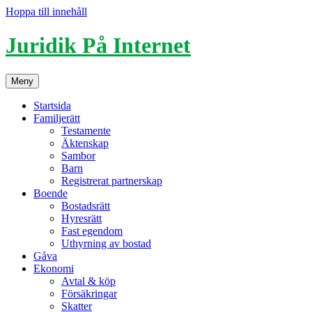
Hoppa till innehåll
Juridik På Internet
Meny
Startsida
Familjerätt
Testamente
Äktenskap
Sambor
Barn
Registrerat partnerskap
Boende
Bostadsrätt
Hyresrätt
Fast egendom
Uthyrning av bostad
Gåva
Ekonomi
Avtal & köp
Försäkringar
Skatter