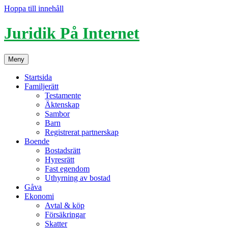
Hoppa till innehåll
Juridik På Internet
Meny
Startsida
Familjerätt
Testamente
Äktenskap
Sambor
Barn
Registrerat partnerskap
Boende
Bostadsrätt
Hyresrätt
Fast egendom
Uthyrning av bostad
Gåva
Ekonomi
Avtal & köp
Försäkringar
Skatter