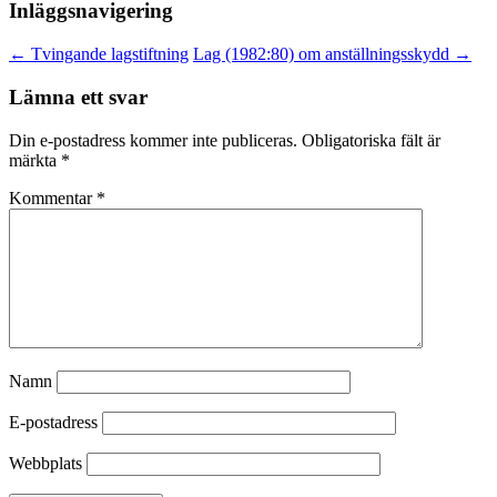
Inläggsnavigering
←
Tvingande lagstiftning
Lag (1982:80) om anställningsskydd
→
Lämna ett svar
Din e-postadress kommer inte publiceras.
Obligatoriska fält är
märkta
*
Kommentar
*
Namn
E-postadress
Webbplats