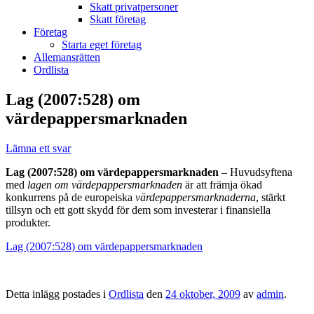
Skatt privatpersoner
Skatt företag
Företag
Starta eget företag
Allemansrätten
Ordlista
Lag (2007:528) om
värdepappersmarknaden
Lämna ett svar
Lag (2007:528) om värdepappersmarknaden
– Huvudsyftena
med
lagen om värdepappersmarknaden
är att främja ökad
konkurrens på de europeiska
värdepappersmarknaderna
, stärkt
tillsyn och ett gott skydd för dem som investerar i finansiella
produkter.
Lag (2007:528) om värdepappersmarknaden
Detta inlägg postades i
Ordlista
den
24 oktober, 2009
av
admin
.