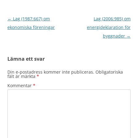
Inläggsnavigering
←
Lag (1987:667) om
Lag (2006:985) om
ekonomiska föreningar
energideklaration för
byggnader
→
Lämna ett svar
Din e-postadress kommer inte publiceras.
Obligatoriska
fält är märkta
*
Kommentar
*