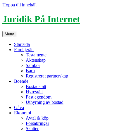
Hoppa till innehåll
Juridik På Internet
Meny
Startsida
Familjerätt
Testamente
Äktenskap
Sambor
Barn
Registrerat partnerskap
Boende
Bostadsrätt
Hyresrätt
Fast egendom
Uthyrning av bostad
Gåva
Ekonomi
Avtal & köp
Försäkringar
Skatter