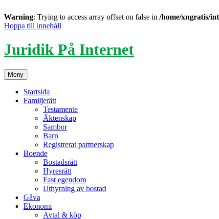
Warning
: Trying to access array offset on false in
/home/xngratis/in
Hoppa till innehåll
Juridik På Internet
Meny
Startsida
Familjerätt
Testamente
Äktenskap
Sambor
Barn
Registrerat partnerskap
Boende
Bostadsrätt
Hyresrätt
Fast egendom
Uthyrning av bostad
Gåva
Ekonomi
Avtal & köp