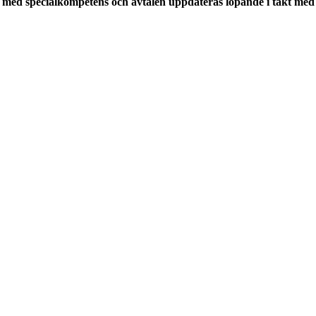
med specialkompetens och avtalen uppdateras löpande i takt med a