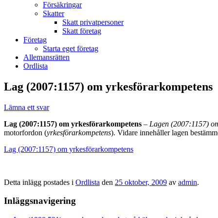
Försäkringar
Skatter
Skatt privatpersoner
Skatt företag
Företag
Starta eget företag
Allemansrätten
Ordlista
Lag (2007:1157) om yrkesförarkompetens
Lämna ett svar
Lag (2007:1157) om yrkesförarkompetens
–
Lagen (2007:1157) o
motorfordon (
yrkesförarkompetens
). Vidare innehåller lagen bestäm
Lag (2007:1157) om yrkesförarkompetens
Detta inlägg postades i
Ordlista
den
25 oktober, 2009
av
admin
.
Inläggsnavigering