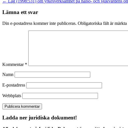
←
Lag (1998:531) om yrkesverksamhet på hälso- och sjukvårdens o
Lämna ett svar
Din e-postadress kommer inte publiceras.
Obligatoriska fält är märkta
Kommentar
*
Namn
E-postadress
Webbplats
Ladda ner juridiska dokument!