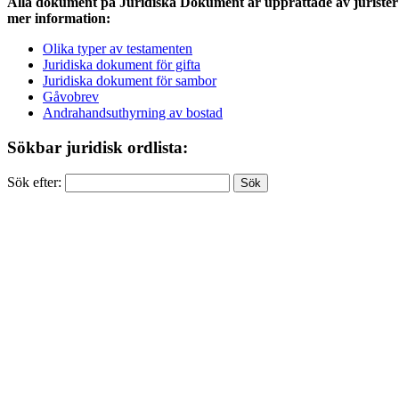
Alla dokument på Juridiska Dokument är upprättade av jurister 
mer information:
Olika typer av testamenten
Juridiska dokument för gifta
Juridiska dokument för sambor
Gåvobrev
Andrahandsuthyrning av bostad
Sökbar juridisk ordlista:
Sök efter: