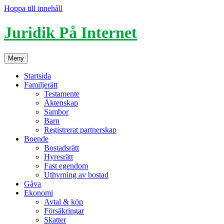
Hoppa till innehåll
Juridik På Internet
Meny
Startsida
Familjerätt
Testamente
Äktenskap
Sambor
Barn
Registrerat partnerskap
Boende
Bostadsrätt
Hyresrätt
Fast egendom
Uthyrning av bostad
Gåva
Ekonomi
Avtal & köp
Försäkringar
Skatter