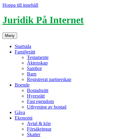
Hoppa till innehåll
Juridik På Internet
Meny
Startsida
Familjerätt
Testamente
Äktenskap
Sambor
Barn
Registrerat partnerskap
Boende
Bostadsrätt
Hyresrätt
Fast egendom
Uthyrning av bostad
Gåva
Ekonomi
Avtal & köp
Försäkringar
Skatter