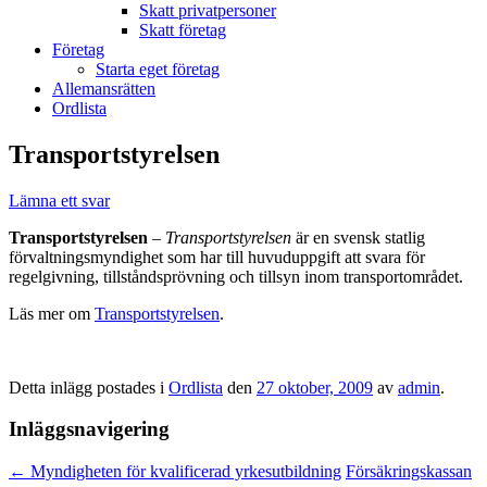
Skatt privatpersoner
Skatt företag
Företag
Starta eget företag
Allemansrätten
Ordlista
Transportstyrelsen
Lämna ett svar
Transportstyrelsen
–
Transportstyrelsen
är en svensk statlig
förvaltningsmyndighet som har till huvuduppgift att svara för
regelgivning, tillståndsprövning och tillsyn inom transportområdet.
Läs mer om
Transportstyrelsen
.
Detta inlägg postades i
Ordlista
den
27 oktober, 2009
av
admin
.
Inläggsnavigering
←
Myndigheten för kvalificerad yrkesutbildning
Försäkringskassan