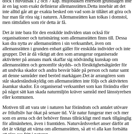
dock i huvudsak i 2 och 7 kap. miljöbalken eftersom grundlagen inte
är en lag som exakt definierar allemansrätten.Detta innebär att det
inte alltid går att ge exakta besked om vad som är tillåtet att göra och
hur man får röra sig i naturen. Allemansrätten kan tolkas i domstol,
men rättsfallen som rör detta är få.
Det är inte bara för den enskilde individen utan också för
organisationer och turistnäring som allemansrätten finns till. Dessa
kan dra nytta av allemansrätten i sin verksamhet, även om
allemansrätten i grunden enbart gäller för enskilda individer och inte
grupper. Det är då viktigt att den som arrangerar organiserade
aktiviteter på annans mark skaffar sig nödvändig kunskap om
allemansrätten och genomför skydds- och försiktighetsåtgärder för
att undvika skador och andra besvär både på person och natur samt
att denne samråder med berörd markägare.Det är arrangören som
står skadeståndsskyldig om allemansrätten inte följs och aktiviteten
åsamkar skador. En organiserad verksamhet som kan förändra eller
på något sätt kan skada naturmiljön kräver samråd med länsstyrelsen
eller kommunen.
Motiven till att vara ute i naturen har förändrats och antalet utövare
av friluftsliv har ökat på senare tid. Vår natur fungerar mer och mer
som en arena och det behöver finnas tillräckligt med mark tillgänglig
för allmänheten, även i framtiden. Naturvårdsverket anser därför att
det är viktigt att värna om allemansrätten, så att vi alla kan fortsätta