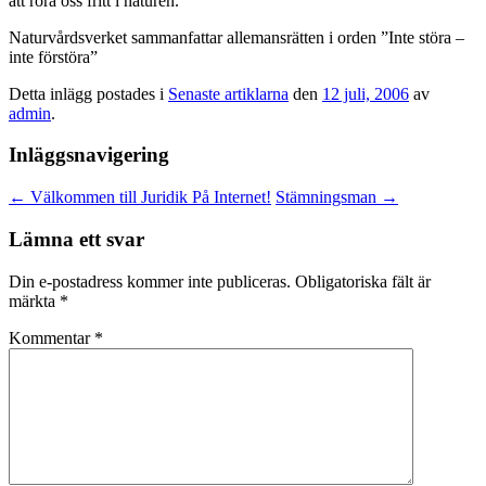
att röra oss fritt i naturen.
Naturvårdsverket sammanfattar allemansrätten i orden ”Inte störa –
inte förstöra”
Detta inlägg postades i
Senaste artiklarna
den
12 juli, 2006
av
admin
.
Inläggsnavigering
←
Välkommen till Juridik På Internet!
Stämningsman
→
Lämna ett svar
Din e-postadress kommer inte publiceras.
Obligatoriska fält är
märkta
*
Kommentar
*