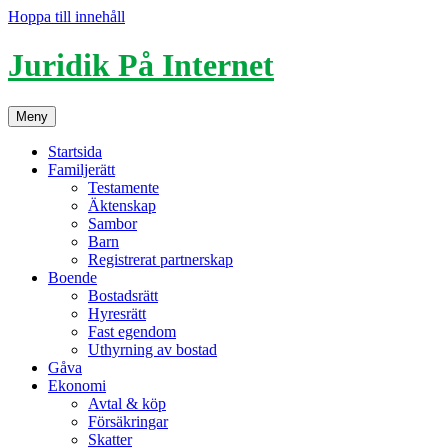
Hoppa till innehåll
Juridik På Internet
Meny
Startsida
Familjerätt
Testamente
Äktenskap
Sambor
Barn
Registrerat partnerskap
Boende
Bostadsrätt
Hyresrätt
Fast egendom
Uthyrning av bostad
Gåva
Ekonomi
Avtal & köp
Försäkringar
Skatter