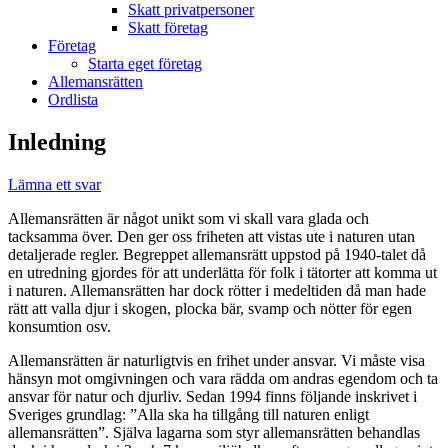
Skatt privatpersoner
Skatt företag
Företag
Starta eget företag
Allemansrätten
Ordlista
Inledning
Lämna ett svar
Allemansrätten är något unikt som vi skall vara glada och
tacksamma över. Den ger oss friheten att vistas ute i naturen utan
detaljerade regler. Begreppet allemansrätt uppstod på 1940-talet då
en utredning gjordes för att underlätta för folk i tätorter att komma ut
i naturen. Allemansrätten har dock rötter i medeltiden då man hade
rätt att valla djur i skogen, plocka bär, svamp och nötter för egen
konsumtion osv.
Allemansrätten är naturligtvis en frihet under ansvar. Vi måste visa
hänsyn mot omgivningen och vara rädda om andras egendom och ta
ansvar för natur och djurliv. Sedan 1994 finns följande inskrivet i
Sveriges grundlag: ”Alla ska ha tillgång till naturen enligt
allemansrätten”. Själva lagarna som styr allemansrätten behandlas