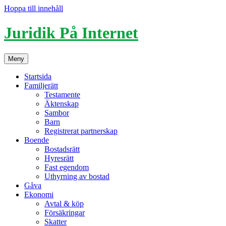
Hoppa till innehåll
Juridik På Internet
Meny
Startsida
Familjerätt
Testamente
Äktenskap
Sambor
Barn
Registrerat partnerskap
Boende
Bostadsrätt
Hyresrätt
Fast egendom
Uthyrning av bostad
Gåva
Ekonomi
Avtal & köp
Försäkringar
Skatter