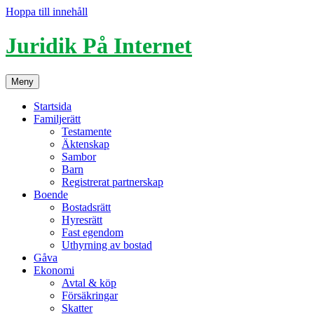
Hoppa till innehåll
Juridik På Internet
Meny
Startsida
Familjerätt
Testamente
Äktenskap
Sambor
Barn
Registrerat partnerskap
Boende
Bostadsrätt
Hyresrätt
Fast egendom
Uthyrning av bostad
Gåva
Ekonomi
Avtal & köp
Försäkringar
Skatter