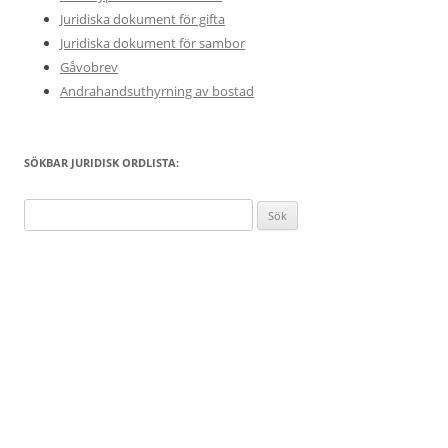
Juridiska dokument för gifta
Juridiska dokument för sambor
Gåvobrev
Andrahandsuthyrning av bostad
SÖKBAR JURIDISK ORDLISTA:
S
ö
k
e
f
t
e
r
: