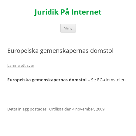
Hoppa
till
Juridik På Internet
innehåll
Meny
Europeiska gemenskapernas domstol
Lämna ett svar
Europeiska gemenskapernas domstol
– Se EG-domstolen.
Detta inlägg postades i
Ordlista
den
4 november, 2009
.